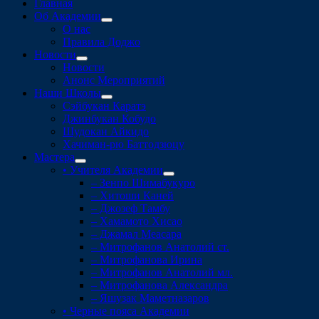
Главная
Об Академии
раскрыть
О нас
дочернее
Правила Доджо
меню
Новости
раскрыть
Новости
дочернее
Анонс Мероприятий
меню
Наши Школы
раскрыть
Сэйбукан Каратэ
дочернее
Джинбукан Кобудо
меню
Шудокан Айкидо
Хачиман-рю Баттодзюцу
Мастера
раскрыть
• Учителя Академии
дочернее
раскрыть
– Зенпо Шимабукуро
меню
дочернее
– Хитоши Каней
меню
– Джозеф Тамбу
– Хамамото Хисао
– Джамал Меасара
– Митрофанов Анатолий ст.
– Митрофанова Ирина
– Митрофанов Анатолий мл.
– Митрофанова Александра
– Яшузак Маметназаров
• Черные пояса Академии