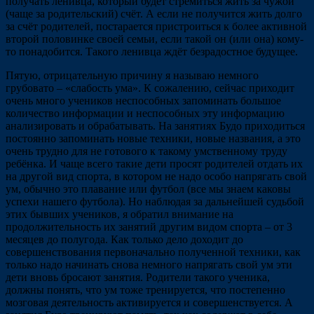
получать ленивца, который будет стремиться жить за чужой
(чаще за родительский) счёт. А если не получится жить долго
за счёт родителей, постарается пристроиться к более активной
второй половинке своей семьи, если такой он (или она) кому-
то понадобится. Такого ленивца ждёт безрадостное будущее.
Пятую, отрицательную причину я называю немного
грубовато – «слабость ума». К сожалению, сейчас приходит
очень много учеников неспособных запоминать большое
количество информации и неспособных эту информацию
анализировать и обрабатывать. На занятиях Будо приходиться
постоянно запоминать новые техники, новые названия, а это
очень трудно для не готового к такому умственному труду
ребёнка. И чаще всего такие дети просят родителей отдать их
на другой вид спорта, в котором не надо особо напрягать свой
ум, обычно это плавание или футбол (все мы знаем каковы
успехи нашего футбола). Но наблюдая за дальнейшей судьбой
этих бывших учеников, я обратил внимание на
продолжительность их занятий другим видом спорта – от 3
месяцев до полугода. Как только дело доходит до
совершенствования первоначально полученной техники, как
только надо начинать снова немного напрягать свой ум эти
дети вновь бросают занятия. Родители такого ученика,
должны понять, что ум тоже тренируется, что постепенно
мозговая деятельность активируется и совершенствуется. А