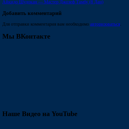
записям
запись:
Айкидо Шудокан — Мастер Джозеф Тамбу (8 Дан)
Добавить комментарий
Для отправки комментария вам необходимо
авторизоваться
.
Мы ВКонтакте
Наше Видео на YouTube