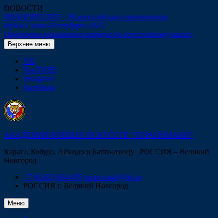
Перейти
НОВОСТИ
к
ИВАНОВО 2025 – Всероссийские соревнования
содержимому
Кубок Санкт-Петербурга 2025
Присвоены юношеские разряды по всестилевому каратэ
Верхнее меню
VK
YouTUBE
Instagram
FaceBook
АКАДЕМИЯ БОЕВЫХ ИСКУССТВ "ТОРАНОМАКИ"
Каратэ, Кобудо, Айкидо и Батто-дзюцу | РОССИЯ – Великий
Новгород
+7 (8162) 604-605
toranomaki@bk.ru
РОССИЯ
г. Великий Новгород
Меню