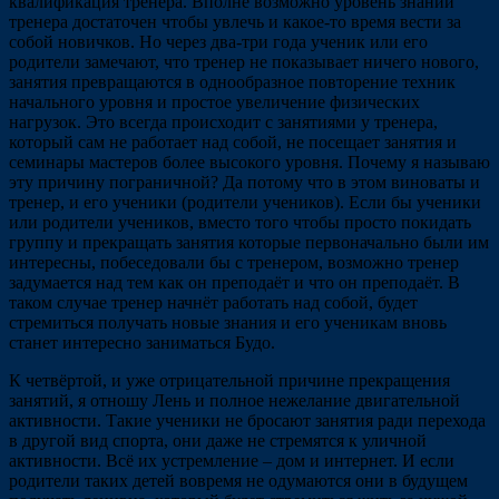
квалификация тренера. Вполне возможно уровень знаний
тренера достаточен чтобы увлечь и какое-то время вести за
собой новичков. Но через два-три года ученик или его
родители замечают, что тренер не показывает ничего нового,
занятия превращаются в однообразное повторение техник
начального уровня и простое увеличение физических
нагрузок. Это всегда происходит с занятиями у тренера,
который сам не работает над собой, не посещает занятия и
семинары мастеров более высокого уровня. Почему я называю
эту причину пограничной? Да потому что в этом виноваты и
тренер, и его ученики (родители учеников). Если бы ученики
или родители учеников, вместо того чтобы просто покидать
группу и прекращать занятия которые первоначально были им
интересны, побеседовали бы с тренером, возможно тренер
задумается над тем как он преподаёт и что он преподаёт. В
таком случае тренер начнёт работать над собой, будет
стремиться получать новые знания и его ученикам вновь
станет интересно заниматься Будо.
К четвёртой, и уже отрицательной причине прекращения
занятий, я отношу Лень и полное нежелание двигательной
активности. Такие ученики не бросают занятия ради перехода
в другой вид спорта, они даже не стремятся к уличной
активности. Всё их устремление – дом и интернет. И если
родители таких детей вовремя не одумаются они в будущем