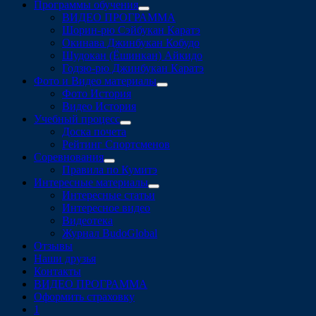
Программы обучения
раскрыть
ВИДЕО ПРОГРАММА
дочернее
Шорин-рю Сэйбукан Каратэ
меню
Окинава Джинбукан Кобудо
Шудокан (Ёшинкан) Айкидо
Годзю-рю Джинбукан Каратэ
Фото и Видео материалы
раскрыть
Фото История
дочернее
Видео История
меню
Учебный процесс
раскрыть
Доска почета
дочернее
Рейтинг Спортсменов
меню
Соревнования
раскрыть
Правила по Кумитэ
дочернее
Интересные материалы
меню
раскрыть
Интересные статьи
дочернее
Интересное видео
меню
Видеотека
Журнал BudoGlobal
Отзывы
Наши друзья
Контакты
ВИДЕО ПРОГРАММА
Оформить страховку
1