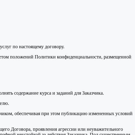
слуг по настоящему договору.
 учетом положений Политики конфиденциальности, размещенной
олнять содержание курса и заданий для Заказчика.
телю.
казчиком, обеспечивая при этом публикацию измененных условий
ящего Договора, проявления агрессии или неуважительного
трафной неустойкой за действия Заказчика. Под существенным