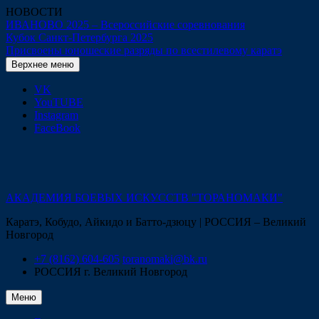
Перейти
НОВОСТИ
к
ИВАНОВО 2025 – Всероссийские соревнования
содержимому
Кубок Санкт-Петербурга 2025
Присвоены юношеские разряды по всестилевому каратэ
Верхнее меню
VK
YouTUBE
Instagram
FaceBook
АКАДЕМИЯ БОЕВЫХ ИСКУССТВ "ТОРАНОМАКИ"
Каратэ, Кобудо, Айкидо и Батто-дзюцу | РОССИЯ – Великий
Новгород
+7 (8162) 604-605
toranomaki@bk.ru
РОССИЯ
г. Великий Новгород
Меню