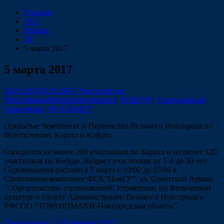
Главная
2017
Январь
28
5 марта 2017
5 марта 2017
28.01.2017
02.03.2017
Анатолий мл.
Митрофанов
Мероприятия
каратэ
,
КОБУДО
,
Соревнования
,
тораномаки
,
ФСК НовГУ
Открытые Чемпионат и Первенство Великого Новгорода по
Всестилевому Каратэ и Кобудо.
Ожидается не менее 200 участников по Каратэ и не менее 120
участников по Кобудо. Возраст участников от 5 и до 50 лет.
Соревнования состоятся 5 марта с 10:00 до 15:00 в
Спортивном комплексе ФСК”НовГУ”, ул. Советской Армии
7. Организаторы соревнований: Управление по Физической
культуре и спорту Администрации Великого Новгорода и
РФСОО “ТОРАНОМАКИ-Новгородская область”.
Предыдущая
Предыдущая
23-26 февраля 2017