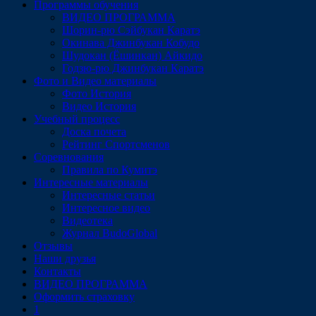
Программы обучения
ВИДЕО ПРОГРАММА
Шорин-рю Сэйбукан Каратэ
Окинава Джинбукан Кобудо
Шудокан (Ёшинкан) Айкидо
Годзю-рю Джинбукан Каратэ
Фото и Видео материалы
Фото История
Видео История
Учебный процесс
Доска почета
Рейтинг Спортсменов
Соревнования
Правила по Кумитэ
Интересные материалы
Интересные статьи
Интересное видео
Видеотека
Журнал BudoGlobal
Отзывы
Наши друзья
Контакты
ВИДЕО ПРОГРАММА
Оформить страховку
1