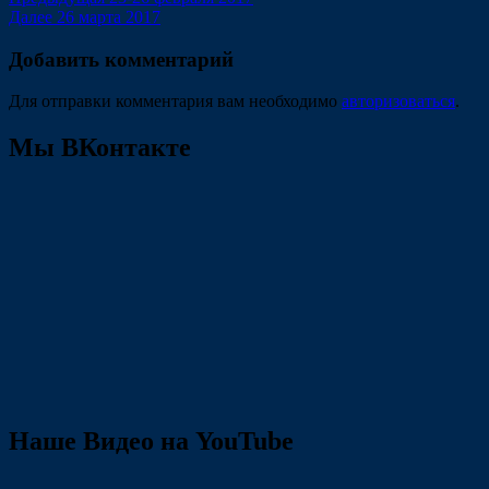
Навигация
Следующая
запись:
Далее
26 марта 2017
по
запись:
записям
Добавить комментарий
Для отправки комментария вам необходимо
авторизоваться
.
Мы ВКонтакте
Наше Видео на YouTube