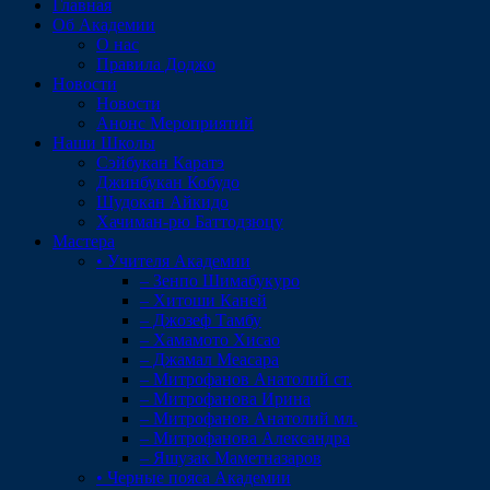
Главная
Об Академии
О нас
Правила Доджо
Новости
Новости
Анонс Мероприятий
Наши Школы
Сэйбукан Каратэ
Джинбукан Кобудо
Шудокан Айкидо
Хачиман-рю Баттодзюцу
Мастера
• Учителя Академии
– Зенпо Шимабукуро
– Хитоши Каней
– Джозеф Тамбу
– Хамамото Хисао
– Джамал Меасара
– Митрофанов Анатолий ст.
– Митрофанова Ирина
– Митрофанов Анатолий мл.
– Митрофанова Александра
– Яшузак Маметназаров
• Черные пояса Академии